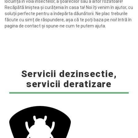
locuința în voia insectelor, a șoarecilor sau a altor rozătoare!
Recăpătă liniștea și curățenia în casa ta! Noi îți venim în ajutor, cu
soluții perfecte pentru a îndepărta dăunătorii. Ne plac treburile
făcute cu simț de răspundere, așa că te poți baza pe noi! Intră în
pagina de contact și spune-ne cum te putem ajuta.
Servicii dezinsectie,
servicii deratizare