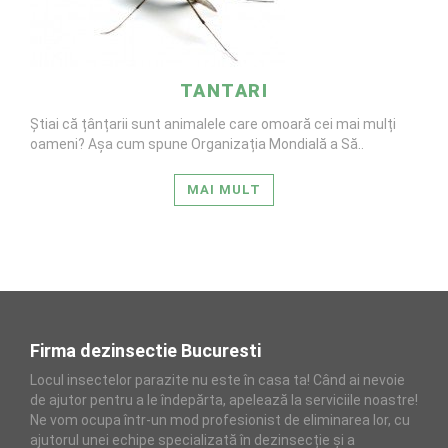
TANTARI
Știai că țânțarii sunt animalele care omoară cei mai mulți
oameni? Așa cum spune Organizația Mondială a Să..
MAI MULT
Firma dezinsectie Bucuresti
Locul insectelor parazite nu este în casa ta! Când ai nevoie
de ajutor pentru a le îndepărta, apelează la serviciile noastre!
Ne vom ocupa într-un mod profesionist de eliminarea lor, cu
ajutorul unei echipe specializată în dezinsecție și a