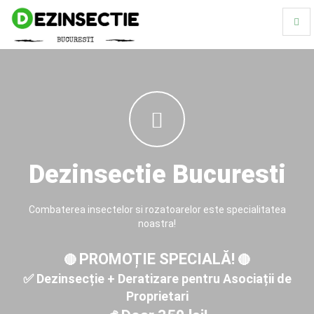
Togg
navig
Dezinsectie Bucuresti
Combaterea insectelor si rozatoarelor este specialitatea
noastra!
PROMOȚIE SPECIALĂ!
🔴
🔴
✅
Dezinsecție + Deratizare
pentru
Asociații de
Proprietari