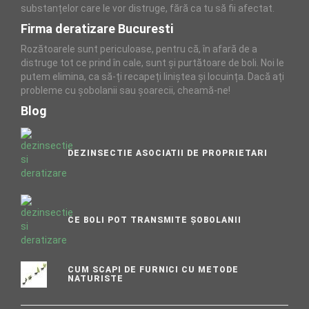
substanțelor care le vor distruge, fără ca tu să fii afectat.
Firma deratizare Bucuresti
Rozătoarele sunt periculoase, pentru că, în afară de a
distruge tot ce prind în cale, sunt și purtătoare de boli. Noi le
putem elimina, ca să-ți recapeți liniștea și locuința. Dacă ați
probleme cu șobolanii sau șoarecii, cheamă-ne!
Blog
DEZINSECTIE ASOCIATII DE PROPRIETARI
CE BOLI POT TRANSMITE ȘOBOLANII
CUM SCAPI DE FURNICI CU METODE
NATURISTE